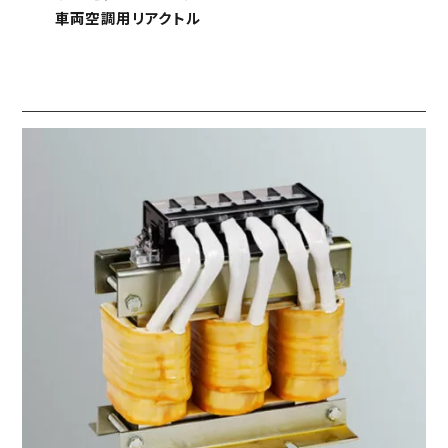
アライメント仮止め装置
安全増防爆モータ･耐圧防爆モータ
エンベデットマシンコントローラ
車両空調用リアクトル
トップランナー変圧器
蓄電池システム
マイクロコンタクトプリンター
トルクモータ
医療用配電盤変圧器
電気工事
ナノインプリント装置
エコPMモータ フラットタイプ
イカ釣り機
ウエハ自動外観検査装置
インバータ
その他