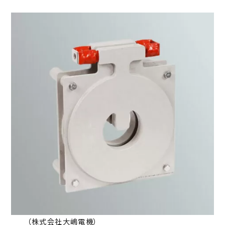
パラレルリンクロボット
移動型人協働ロボット
検査システム
グラインダーロボットシステム
全方位移動型AMR
表裏面内部凹凸欠陥検査装置
制御システム
人協働ロボット
QRグリッド式 AGV
曲面外観検査ロボット
電子部品・MEMS関連装置
ハンドリングロボット
外観検査withロボット
自動露光装置・フルオートマスクアライナー
バリ取りシステム
AI外観検査向けソリューション
半自動露光装置
バリ取り仕上げシステム
サーボモータ
ウエハ自動外観検査装置
マニュアル露光装置
グラインダーロボットシステム
高機能ステッピングサーボ
モータ
スプレーコーター・スピンコーター
位置決め機能内蔵サーボ
標準形ユーラスバイブレータ
コントローラ
表裏面内部凹凸欠陥検査装置
ACサーボドライブ
三相かご型モータ
コントローラ
変圧器
（株式会社大嶋電機）