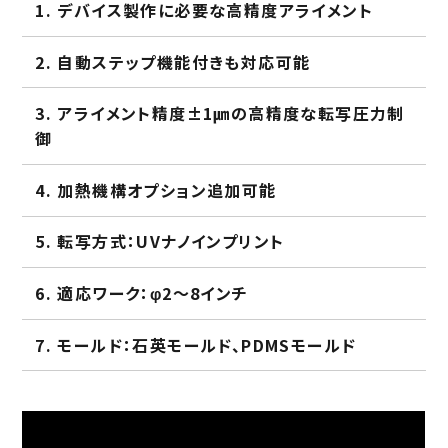
ACサーボドライブ
三相かご型モータ
コントローラ
変圧器
デバイス製作に必要な高精度アライメント
安全増防爆モータ･耐圧防爆モータ
自動ステップ機能付きも対応可能
エンベデットマシンコントローラ
トップランナー変圧器
蓄電池システム
アライメント精度±1㎛の高精度な転写圧力制
トルクモータ
医療用配電盤変圧器
電気工事
御
エコPMモータ フラットタイプ
イカ釣り機
加熱機構オプション追加可能
インバータ
転写方式：UVナノインプリント
その他
適応ワーク：φ2～8インチ
モールド：石英モールド、PDMSモールド