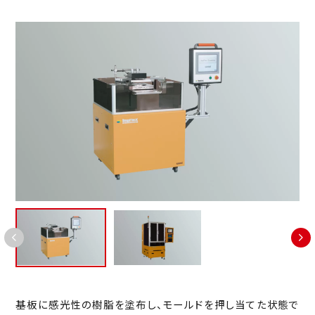
パラレルリンクロボット
移動型人協働ロボット
検査システム
グラインダーロボットシステム
全方位移動型AMR
表裏面内部凹凸欠陥検査装置
制御システム
人協働ロボット
QRグリッド式 AGV
曲面外観検査ロボット
電子部品・MEMS関連装置
ハンドリングロボット
外観検査withロボット
自動露光装置・フルオートマスクアライナー
AI外観検査向けソリューション
半自動露光装置
ウエハ自動外観検査装置
マニュアル露光装置
スプレーコーター・スピンコーター
表裏面内部凹凸欠陥検査装置
基板に感光性の樹脂を塗布し、モールドを押し当てた状態で