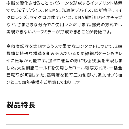
アライメント仮止め装置
樹脂を硬化させることでパターンを形成するインプリント装置
です。光学デバイス、MEMS、光通信デバイス、回折格子、マイ
マイクロコンタクトプリンター
クロレンズ、マイクロ流体デバイス、DNA解析用バイオチップ
など、さまざまな分野でご使用いただけます。露光の方式では
実現できないハーフミラーが形成できることが特徴です。
ナノインプリント装置
高精度転写を実現するうえで重要なコンタクトについて、Z軸
ウエハ自動外観検査装置
機構に特殊な構造を組み込んでいるため微細パターンもキレ
イに転写が可能です。加えて離型の際にも低残膜を実現しま
バリ取りシステム
した。大型樹脂モールドを使用したロール転写方式で、一括全
面転写が可能。また、高精度な転写圧力制御で、追加オプショ
バリ取り仕上げシステム
サーボモータ
ンとして加熱機構をご用意しております。
グラインダーロボットシステム
高機能ステッピングサーボ
モータ
製品特長
位置決め機能内蔵サーボ
標準形ユーラスバイブレータ
コントローラ