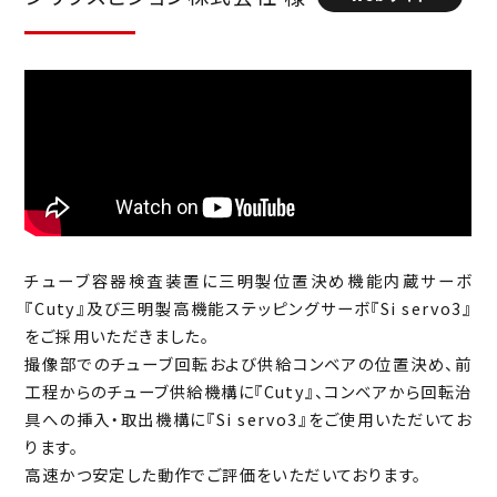
金属ワーク取り出しシステム
段ボール箱パレタイジングシステム
検査システム
洗浄槽ワーク搬送台車システム
工作機械向けAGV＋ロボットシステム
AI外観検査装置
制御システム
注湯搬送自動化システム
プッシュプル機能AGVシステム
量産型制御盤製作工場
電子部品・MEMS関連装置
段ボール箱パレタイジングシステム
段ボール箱パレタイジングシステム
制御盤
露光装置
バリ取りシステム
トッピング用ロボット
木材投入・排出システム
金属研磨自動化システム
サーボモータ
チューブ容器検査装置に三明製位置決め機能内蔵サーボ
トッピング用ロボット
『Cuty』及び三明製高機能ステッピングサーボ『Si servo3』
三明電子産業開発WCS
グラインダーロボット
バウムクーヘン焼き機回転軸
をご採用いただきました。
撮像部でのチューブ回転および供給コンベアの位置決め、前
工作機械向けAGV＋ロボットシステム
AGV・AMR
アイス充填機 充填軸
工程からのチューブ供給機構に『Cuty』、コンベアから回転治
具への挿入・取出機構に『Si servo3』をご使用いただいてお
プッシュプル機能AGVシステム
パレタイズ・デパレタイズ
ります。
バネ試験機用引張軸
高速かつ安定した動作でご評価をいただいております。
グラインダーロボット