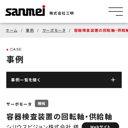
株式会社三明
ホーム
事例
サーボモータ
容器検査装置の回転軸・供給
CASE
事例
事例一覧を開く
ロボット・FAシステム
機械
サーボモータ
金属研磨自動化システム
物流システム
容器検査装置の回転軸・供給軸
シリウスビジョン株式会社 様
Webサイト