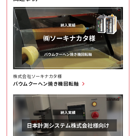
工作機械での各種モータ
コントローラ
電気工事
製紙業界向け電気工事実績
イカ釣り機
建材業界向け電気工事実績
全自動イカ釣り機
その他
化学業界向け電気工事実績
インバータ
株式会社ソーキナカタ様
バウムクーヘン焼き機回転軸
ゴム・タイヤ業界向け電気工事実績
公共業界向け電気工事実績
その他電気工事実績