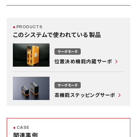
容器検査装置の回転軸・供給軸
溶接ロボット・自動収納装置
オーバル容器検査装置の反転軸・供給軸
PRODUCTS
段ボール箱パレタイジングシステム
このシステムで使われている製品
箔送り装置
木材投入・排出システム
サーボモータ
工作機械での各種モータ
位置決め機能内蔵サーボ
パレタイズ・デパレタイズ
フローケミストリー用途の Si servo3
投入・排出・ハンドリングシステム
サーボモータ
機械での駆動軸
高機能ステッピングサーボ
搬送システム
安川電機製ACサーボモータΣシリーズ
ダイカスト・鋳造
モータ
CASE
関連事例