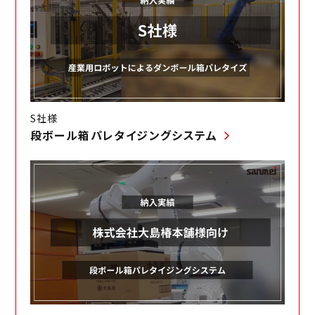
段ボール箱パレタイジングシステム
検査システム
工作機械向けAGV＋ロボットシステム
AI外観検査装置
制御システム
プッシュプル機能AGVシステム
量産型制御盤製作工場
電子部品・MEMS関連装置
S社様
段ボール箱パレタイジングシステム
段ボール箱パレタイジングシステム
制御盤
露光装置
バリ取りシステム
木材投入・排出システム
金属研磨自動化システム
サーボモータ
三明電子産業開発WCS
グラインダーロボット
バウムクーヘン焼き機回転軸
モータ
AGV・AMR
アイス充填機 充填軸
工作機械での各種モータ
コントローラ
パレタイズ・デパレタイズ
バネ試験機用引張軸
電気工事