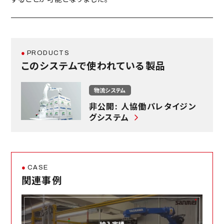
溶接ロボット・自動収納装置
段ボール箱パレタイジングシステム
PRODUCTS
このシステムで使われている製品
木材投入・排出システム
物流システム
パレタイズ・デパレタイズ
非公開: 人協働パレタイジン
グシステム
投入・排出・ハンドリングシステム
搬送システム
CASE
関連事例
ダイカスト・鋳造
物流システム