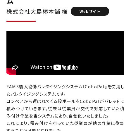
ム
金属ワーク取り出しシステム
株式会社大島椿本舗 様
Webサイト
洗浄槽ワーク搬送台車システム
注湯搬送自動化システム
段ボール箱パレタイジングシステム
トッピング用ロボット
トッピング用ロボット
FAMS製人協働パレタイジングシステム『CoboPal』を使用し
たパレタイジングシステムです。
工作機械向けAGV＋ロボットシステム
コンベアから運ばれてくる段ボールをCoboPalがパレットに
積みつけていきます。従来は従業員が交代で対応していた積
プッシュプル機能AGVシステム
み付け作業を当システムにより、自働化いたしました。
これにより、積み付けを行っていた従業員が他の作業に従事
グラインダーロボット
することが可能となりました。