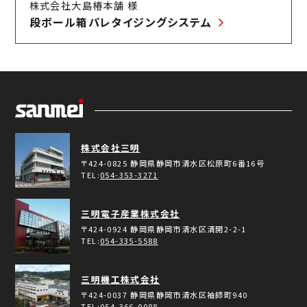
株式会社大島椿本舗 様
段ボール箱パレタイジングシステム
容器検査装置の回転軸・供給軸
製紙業界向け電気工事実績
イカ釣り機
オーバル容器検査装置の反転軸・供給軸
建材業界向け電気工事実績
全自動イカ釣り機
その他
箔送り装置
化学業界向け電気工事実績
インバータ
工作機械での各種モータ
株式会社三明
ゴム・タイヤ業界向け電気工事実績
〒424-0825
静岡県静岡市清水区松原町6番16号
TEL:
054-353-3271
フローケミストリー用途の Si servo3
公共業界向け電気工事実績
三明電子産業株式会社
機械での駆動軸
その他電気工事実績
〒424-0924
静岡県静岡市清水区清開2-2-1
TEL:
054-335-5588
安川電機製ACサーボモータΣシリーズ
三明機工株式会社
〒424-0037
静岡県静岡市清水区袖師町940
TEL:
054-366-0088